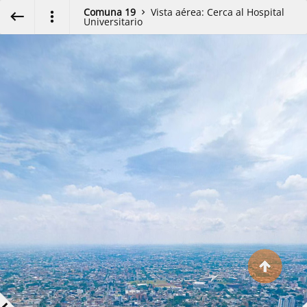
Exit VR
VR Setup
Comuna 19
Vista aérea: Cerca al Hospital
Universitario
Hold down here
and drag around
for walking