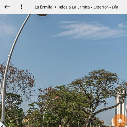
Exit VR
VR Setup
La Ermita
Iglesia La Ermita - Exterior - Día
Hold down here
and drag around
for walking