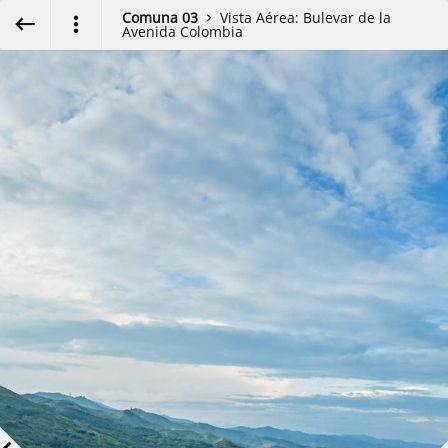
Enter VR
Exit VR
VR Setup
Comuna 03
Vista Aérea: Bulevar de la
Avenida Colombia
Hold down here
and drag around
for walking